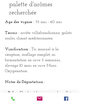
palette d'arômes
recherchée
Age des vignes :
55 ans - 60 ans
Terroir :
arrête villafranchienne, galets
roulés, climat méditerranéen
Vinification :
Tri manuel à la
réception, éraflage complet, co-
fermentation en cuve 5 semaines,
élevage 10 mois en cuve Micro
Oxygénation.
Notes de Dégustation :
•
Robe :
Fluide et légère avec des reflets
Rouge Pourpre
•
Nez :
d'abord foral expression violette,