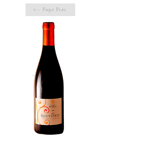
<-- Page Préc.